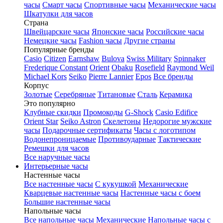
часы
Смарт часы
Спортивные часы
Механические часы
Шкатулки для часов
Страна
Швейцарские часы
Японские часы
Российские часы
Немецкие часы
Fashion часы
Другие страны
Популярные бренды
Casio
Citizen
Earnshaw
Bulova
Swiss Military
Spinnaker
Frederique Constant
Orient
Obaku
Rosefield
Raymond Weil
Michael Kors
Seiko
Pierre Lannier
Epos
Все бренды
Корпус
Золотые
Серебряные
Титановые
Сталь
Керамика
Это популярно
Клубные скидки
Промокоды
G-Shock
Casio Edifice
Orient Star
Seiko Astron
Скелетоны
Недорогие мужские
часы
Подарочные сертификаты
Часы с логотипом
Водонепроницаемые
Противоударные
Тактические
Ремешки для часов
Все наручные часы
Интерьерные часы
Настенные часы
Все настенные часы
С кукушкой
Механические
Кварцевые настенные часы
Настенные часы с боем
Большие настенные часы
Напольные часы
Все напольные часы
Механические
Напольные часы с