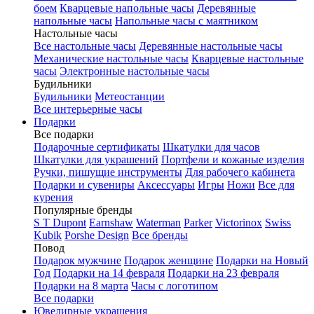
боем
Кварцевые напольные часы
Деревянные
напольные часы
Напольные часы с маятником
Настольные часы
Все настольные часы
Деревянные настольные часы
Механические настольные часы
Кварцевые настольные
часы
Электронные настольные часы
Будильники
Будильники
Метеостанции
Все интерьерные часы
Подарки
Все подарки
Подарочные сертификаты
Шкатулки для часов
Шкатулки для украшений
Портфели и кожаные изделия
Ручки, пишущие инструменты
Для рабочего кабинета
Подарки и сувениры
Аксессуары
Игры
Ножи
Все для
курения
Популярные бренды
S T Dupont
Earnshaw
Waterman
Parker
Victorinox
Swiss
Kubik
Porshe Design
Все бренды
Повод
Подарок мужчине
Подарок женщине
Подарки на Новый
Год
Подарки на 14 февраля
Подарки на 23 февраля
Подарки на 8 марта
Часы с логотипом
Все подарки
Ювелирные украшения