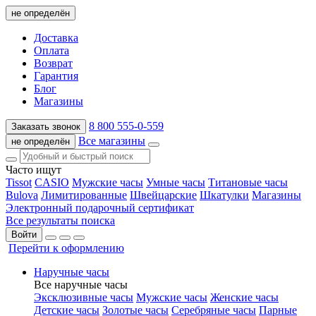
не определён
Доставка
Оплата
Возврат
Гарантия
Блог
Магазины
8 800 555-0-559
Заказать звонок
Все магазины
не определён
Часто ищут
Tissot
CASIO
Мужские часы
Умные часы
Титановые часы
Bulova
Лимитированные
Швейцарские
Шкатулки
Магазины
Электронный подарочный сертификат
Все результаты поиска
Войти
Перейти к оформлению
Наручные часы
Все наручные часы
Эксклюзивные часы
Мужские часы
Женские часы
Детские часы
Золотые часы
Серебряные часы
Парные