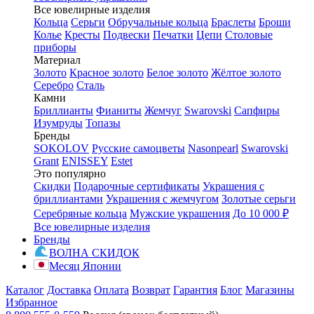
Все ювелирные изделия
Кольца
Серьги
Обручальные кольца
Браслеты
Броши
Колье
Кресты
Подвески
Печатки
Цепи
Столовые
приборы
Материал
Золото
Красное золото
Белое золото
Жёлтое золото
Серебро
Сталь
Камни
Бриллианты
Фианиты
Жемчуг
Swarovski
Сапфиры
Изумруды
Топазы
Бренды
SOKOLOV
Русские самоцветы
Nasonpearl
Swarovski
Grant
ENISSEY
Estet
Это популярно
Скидки
Подарочные сертификаты
Украшения с
бриллиантами
Украшения с жемчугом
Золотые серьги
Серебряные кольца
Мужские украшения
До 10 000 ₽
Все ювелирные изделия
Бренды
ВОЛНА СКИДОК
Месяц Японии
Каталог
Доставка
Оплата
Возврат
Гарантия
Блог
Магазины
Избранное