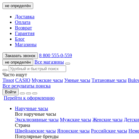
не определён
Доставка
Оплата
Возврат
Гарантия
Блог
Магазины
8 800 555-0-559
Заказать звонок
Все магазины
не определён
Часто ищут
Tissot
CASIO
Мужские часы
Умные часы
Титановые часы
Bulo
Все результаты поиска
Войти
Перейти к оформлению
Наручные часы
Все наручные часы
Эксклюзивные часы
Мужские часы
Женские часы
Детски
Страна
Швейцарские часы
Японские часы
Российские часы
Неме
Популярные бренды