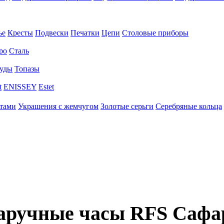
ье
Кресты
Подвески
Печатки
Цепи
Столовые приборы
ро
Сталь
уды
Топазы
t
ENISSEY
Estet
нтами
Украшения с жемчугом
Золотые серьги
Серебряные кольца
аручные часы RFS Сафа