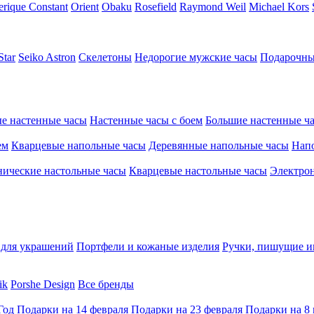
erique Constant
Orient
Obaku
Rosefield
Raymond Weil
Michael Kors
Star
Seiko Astron
Скелетоны
Недорогие мужские часы
Подарочны
е настенные часы
Настенные часы с боем
Большие настенные ч
ем
Кварцевые напольные часы
Деревянные напольные часы
Напо
ические настольные часы
Кварцевые настольные часы
Электро
для украшений
Портфели и кожаные изделия
Ручки, пишущие и
ik
Porshe Design
Все бренды
Год
Подарки на 14 февраля
Подарки на 23 февраля
Подарки на 8 