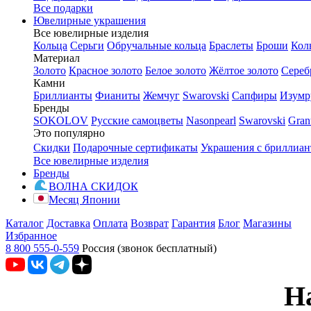
Все подарки
Ювелирные украшения
Все ювелирные изделия
Кольца
Серьги
Обручальные кольца
Браслеты
Броши
Кол
Материал
Золото
Красное золото
Белое золото
Жёлтое золото
Сереб
Камни
Бриллианты
Фианиты
Жемчуг
Swarovski
Сапфиры
Изумр
Бренды
SOKOLOV
Русские самоцветы
Nasonpearl
Swarovski
Gran
Это популярно
Скидки
Подарочные сертификаты
Украшения с бриллиа
Все ювелирные изделия
Бренды
ВОЛНА СКИДОК
Месяц Японии
Каталог
Доставка
Оплата
Возврат
Гарантия
Блог
Магазины
Избранное
8 800 555-0-559
Россия (звонок бесплатный)
Н