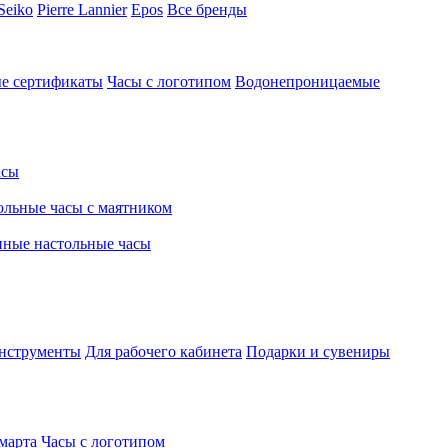
Seiko
Pierre Lannier
Epos
Все бренды
е сертификаты
Часы с логотипом
Водонепроницаемые
асы
льные часы с маятником
нные настольные часы
нструменты
Для рабочего кабинета
Подарки и сувениры
марта
Часы с логотипом