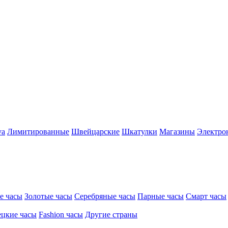
va
Лимитированные
Швейцарские
Шкатулки
Магазины
Электро
е часы
Золотые часы
Серебряные часы
Парные часы
Смарт часы
цкие часы
Fashion часы
Другие страны