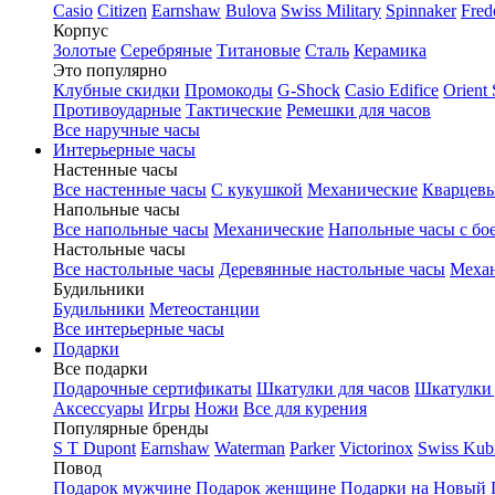
Casio
Citizen
Earnshaw
Bulova
Swiss Military
Spinnaker
Fred
Корпус
Золотые
Серебряные
Титановые
Сталь
Керамика
Это популярно
Клубные скидки
Промокоды
G-Shock
Casio Edifice
Orient 
Противоударные
Тактические
Ремешки для часов
Все наручные часы
Интерьерные часы
Настенные часы
Все настенные часы
С кукушкой
Механические
Кварцевы
Напольные часы
Все напольные часы
Механические
Напольные часы с бо
Настольные часы
Все настольные часы
Деревянные настольные часы
Механ
Будильники
Будильники
Метеостанции
Все интерьерные часы
Подарки
Все подарки
Подарочные сертификаты
Шкатулки для часов
Шкатулки 
Аксессуары
Игры
Ножи
Все для курения
Популярные бренды
S T Dupont
Earnshaw
Waterman
Parker
Victorinox
Swiss Kub
Повод
Подарок мужчине
Подарок женщине
Подарки на Новый 