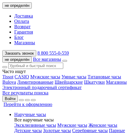
не определён
Доставка
Оплата
Возврат
Гарантия
Блог
Магазины
8 800 555-0-559
Заказать звонок
Все магазины
не определён
Часто ищут
Tissot
CASIO
Мужские часы
Умные часы
Титановые часы
Bulova
Лимитированные
Швейцарские
Шкатулки
Магазины
Электронный подарочный сертификат
Все результаты поиска
Войти
Перейти к оформлению
Наручные часы
Все наручные часы
Эксклюзивные часы
Мужские часы
Женские часы
Детские часы
Золотые часы
Серебряные часы
Парные