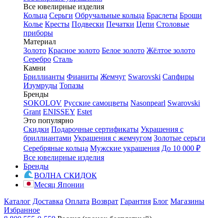
Все ювелирные изделия
Кольца
Серьги
Обручальные кольца
Браслеты
Броши
Колье
Кресты
Подвески
Печатки
Цепи
Столовые
приборы
Материал
Золото
Красное золото
Белое золото
Жёлтое золото
Серебро
Сталь
Камни
Бриллианты
Фианиты
Жемчуг
Swarovski
Сапфиры
Изумруды
Топазы
Бренды
SOKOLOV
Русские самоцветы
Nasonpearl
Swarovski
Grant
ENISSEY
Estet
Это популярно
Скидки
Подарочные сертификаты
Украшения с
бриллиантами
Украшения с жемчугом
Золотые серьги
Серебряные кольца
Мужские украшения
До 10 000 ₽
Все ювелирные изделия
Бренды
ВОЛНА СКИДОК
Месяц Японии
Каталог
Доставка
Оплата
Возврат
Гарантия
Блог
Магазины
Избранное