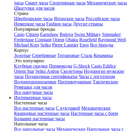
часы
Смарт часы
Спортивные часы
Механические часы
Шкатулки для часов
Страна
Швейцарские часы
Японские часы
Российские часы
Немецкие часы
Fashion часы
Другие страны
Популярные бренды
Casio
Citizen
Earnshaw
Bulova
Swiss Military
Spinnaker
Frederique Constant
Orient
Obaku
Rosefield
Raymond Weil
Michael Kors
Seiko
Pierre Lannier
Epos
Все бренды
Корпус
Золотые
Серебряные
Титановые
Сталь
Керамика
Это популярно
Клубные скидки
Промокоды
G-Shock
Casio Edifice
Orient Star
Seiko Astron
Скелетоны
Недорогие мужские
часы
Подарочные сертификаты
Часы с логотипом
Водонепроницаемые
Противоударные
Тактические
Ремешки для часов
Все наручные часы
Интерьерные часы
Настенные часы
Все настенные часы
С кукушкой
Механические
Кварцевые настенные часы
Настенные часы с боем
Большие настенные часы
Напольные часы
Все напольные часы
Механические
Напольные часы с