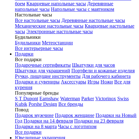
боем
Кварцевые напольные часы
Деревянные
напольные часы
Напольные часы с маятником
Настольные часы
Все настольные часы
Деревянные настольные часы
Механические настольные часы
Кварцевые настольные
часы
Электронные настольные часы
Будильники
Будильники
Метеостанции
Все интерьерные часы
Подарки
Все подарки
Подарочные сертификаты
Шкатулки для часов
Шкатулки для украшений
Портфели и кожаные изделия
Ручки, пишущие инструменты
Для рабочего кабинета
Подарки и сувениры
Аксессуары
Игры
Ножи
Все для
курения
Популярные бренды
S T Dupont
Earnshaw
Waterman
Parker
Victorinox
Swiss
Kubik
Porshe Design
Все бренды
Повод
Подарок мужчине
Подарок женщине
Подарки на Новый
Год
Подарки на 14 февраля
Подарки на 23 февраля
Подарки на 8 марта
Часы с логотипом
Все подарки
Ювелирные украшения