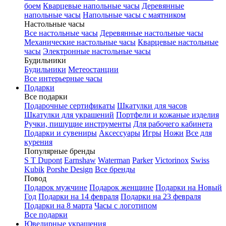
боем
Кварцевые напольные часы
Деревянные
напольные часы
Напольные часы с маятником
Настольные часы
Все настольные часы
Деревянные настольные часы
Механические настольные часы
Кварцевые настольные
часы
Электронные настольные часы
Будильники
Будильники
Метеостанции
Все интерьерные часы
Подарки
Все подарки
Подарочные сертификаты
Шкатулки для часов
Шкатулки для украшений
Портфели и кожаные изделия
Ручки, пишущие инструменты
Для рабочего кабинета
Подарки и сувениры
Аксессуары
Игры
Ножи
Все для
курения
Популярные бренды
S T Dupont
Earnshaw
Waterman
Parker
Victorinox
Swiss
Kubik
Porshe Design
Все бренды
Повод
Подарок мужчине
Подарок женщине
Подарки на Новый
Год
Подарки на 14 февраля
Подарки на 23 февраля
Подарки на 8 марта
Часы с логотипом
Все подарки
Ювелирные украшения