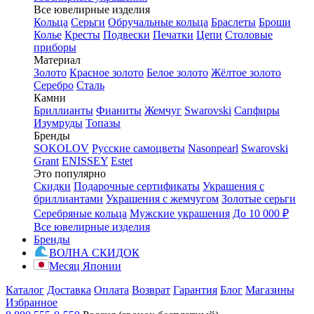
Все ювелирные изделия
Кольца
Серьги
Обручальные кольца
Браслеты
Броши
Колье
Кресты
Подвески
Печатки
Цепи
Столовые
приборы
Материал
Золото
Красное золото
Белое золото
Жёлтое золото
Серебро
Сталь
Камни
Бриллианты
Фианиты
Жемчуг
Swarovski
Сапфиры
Изумруды
Топазы
Бренды
SOKOLOV
Русские самоцветы
Nasonpearl
Swarovski
Grant
ENISSEY
Estet
Это популярно
Скидки
Подарочные сертификаты
Украшения с
бриллиантами
Украшения с жемчугом
Золотые серьги
Серебряные кольца
Мужские украшения
До 10 000 ₽
Все ювелирные изделия
Бренды
ВОЛНА СКИДОК
Месяц Японии
Каталог
Доставка
Оплата
Возврат
Гарантия
Блог
Магазины
Избранное