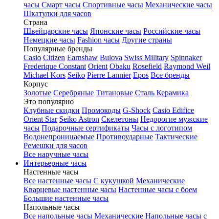
часы
Смарт часы
Спортивные часы
Механические часы
Шкатулки для часов
Страна
Швейцарские часы
Японские часы
Российские часы
Немецкие часы
Fashion часы
Другие страны
Популярные бренды
Casio
Citizen
Earnshaw
Bulova
Swiss Military
Spinnaker
Frederique Constant
Orient
Obaku
Rosefield
Raymond Weil
Michael Kors
Seiko
Pierre Lannier
Epos
Все бренды
Корпус
Золотые
Серебряные
Титановые
Сталь
Керамика
Это популярно
Клубные скидки
Промокоды
G-Shock
Casio Edifice
Orient Star
Seiko Astron
Скелетоны
Недорогие мужские
часы
Подарочные сертификаты
Часы с логотипом
Водонепроницаемые
Противоударные
Тактические
Ремешки для часов
Все наручные часы
Интерьерные часы
Настенные часы
Все настенные часы
С кукушкой
Механические
Кварцевые настенные часы
Настенные часы с боем
Большие настенные часы
Напольные часы
Все напольные часы
Механические
Напольные часы с