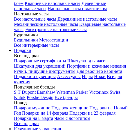
боем
Кварцевые напольные часы
Деревянные
напольные часы
Напольные часы с маятником
Настольные часы
Все настольные часы
Деревянные настольные часы
Механические настольные часы
Кварцевые настольные
часы
Электронные настольные часы
Будильники
Будильники
Метеостанции
Все интерьерные часы
Подарки
Все подарки
Подарочные сертификаты
Шкатулки для часов
Шкатулки для украшений
Портфели и кожаные изделия
Ручки, пишущие инструменты
Для рабочего кабинета
Подарки и сувениры
Аксессуары
Игры
Ножи
Все для
курения
Популярные бренды
S T Dupont
Earnshaw
Waterman
Parker
Victorinox
Swiss
Kubik
Porshe Design
Все бренды
Повод
Подарок мужчине
Подарок женщине
Подарки на Новый
Год
Подарки на 14 февраля
Подарки на 23 февраля
Подарки на 8 марта
Часы с логотипом
Все подарки
Ювелирные украшения