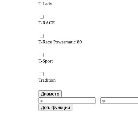
T Lady
T-RACE
T-Race Powermatic 80
T-Sport
Tradition
Диаметр
—
Доп. функции