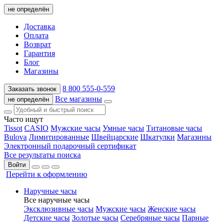
не определён
Доставка
Оплата
Возврат
Гарантия
Блог
Магазины
8 800 555-0-559
Заказать звонок
Все магазины
не определён
Часто ищут
Tissot
CASIO
Мужские часы
Умные часы
Титановые часы
Bulova
Лимитированные
Швейцарские
Шкатулки
Магазины
Электронный подарочный сертификат
Все результаты поиска
Войти
Перейти к оформлению
Наручные часы
Все наручные часы
Эксклюзивные часы
Мужские часы
Женские часы
Детские часы
Золотые часы
Серебряные часы
Парные