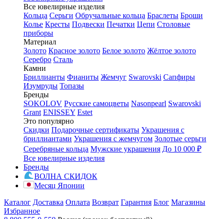
Все ювелирные изделия
Кольца
Серьги
Обручальные кольца
Браслеты
Броши
Колье
Кресты
Подвески
Печатки
Цепи
Столовые
приборы
Материал
Золото
Красное золото
Белое золото
Жёлтое золото
Серебро
Сталь
Камни
Бриллианты
Фианиты
Жемчуг
Swarovski
Сапфиры
Изумруды
Топазы
Бренды
SOKOLOV
Русские самоцветы
Nasonpearl
Swarovski
Grant
ENISSEY
Estet
Это популярно
Скидки
Подарочные сертификаты
Украшения с
бриллиантами
Украшения с жемчугом
Золотые серьги
Серебряные кольца
Мужские украшения
До 10 000 ₽
Все ювелирные изделия
Бренды
ВОЛНА СКИДОК
Месяц Японии
Каталог
Доставка
Оплата
Возврат
Гарантия
Блог
Магазины
Избранное