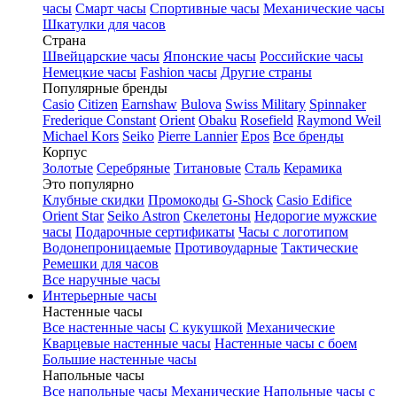
часы
Смарт часы
Спортивные часы
Механические часы
Шкатулки для часов
Страна
Швейцарские часы
Японские часы
Российские часы
Немецкие часы
Fashion часы
Другие страны
Популярные бренды
Casio
Citizen
Earnshaw
Bulova
Swiss Military
Spinnaker
Frederique Constant
Orient
Obaku
Rosefield
Raymond Weil
Michael Kors
Seiko
Pierre Lannier
Epos
Все бренды
Корпус
Золотые
Серебряные
Титановые
Сталь
Керамика
Это популярно
Клубные скидки
Промокоды
G-Shock
Casio Edifice
Orient Star
Seiko Astron
Скелетоны
Недорогие мужские
часы
Подарочные сертификаты
Часы с логотипом
Водонепроницаемые
Противоударные
Тактические
Ремешки для часов
Все наручные часы
Интерьерные часы
Настенные часы
Все настенные часы
С кукушкой
Механические
Кварцевые настенные часы
Настенные часы с боем
Большие настенные часы
Напольные часы
Все напольные часы
Механические
Напольные часы с