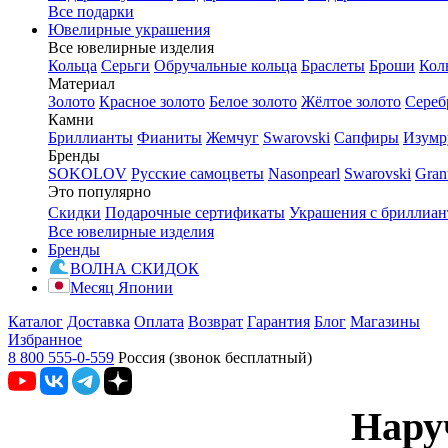
Все подарки
Ювелирные украшения
Все ювелирные изделия
Кольца
Серьги
Обручальные кольца
Браслеты
Броши
Кол
Материал
Золото
Красное золото
Белое золото
Жёлтое золото
Сереб
Камни
Бриллианты
Фианиты
Жемчуг
Swarovski
Сапфиры
Изумр
Бренды
SOKOLOV
Русские самоцветы
Nasonpearl
Swarovski
Gran
Это популярно
Скидки
Подарочные сертификаты
Украшения с бриллиа
Все ювелирные изделия
Бренды
ВОЛНА СКИДОК
Месяц Японии
Каталог
Доставка
Оплата
Возврат
Гарантия
Блог
Магазины
Избранное
8 800 555-0-559
Россия (звонок бесплатный)
Наруч