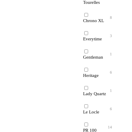
Tourelles
8
Chrono XL
3
Everytime
1
Gentleman
6
Heritage
1
Lady Quartz
6
Le Locle
14
PR 100