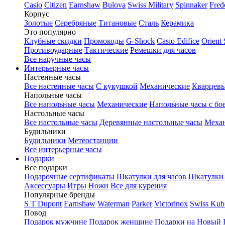
Casio
Citizen
Earnshaw
Bulova
Swiss Military
Spinnaker
Fred
Корпус
Золотые
Серебряные
Титановые
Сталь
Керамика
Это популярно
Клубные скидки
Промокоды
G-Shock
Casio Edifice
Orient 
Противоударные
Тактические
Ремешки для часов
Все наручные часы
Интерьерные часы
Настенные часы
Все настенные часы
С кукушкой
Механические
Кварцевы
Напольные часы
Все напольные часы
Механические
Напольные часы с бо
Настольные часы
Все настольные часы
Деревянные настольные часы
Механ
Будильники
Будильники
Метеостанции
Все интерьерные часы
Подарки
Все подарки
Подарочные сертификаты
Шкатулки для часов
Шкатулки 
Аксессуары
Игры
Ножи
Все для курения
Популярные бренды
S T Dupont
Earnshaw
Waterman
Parker
Victorinox
Swiss Kub
Повод
Подарок мужчине
Подарок женщине
Подарки на Новый 