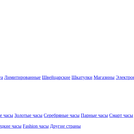
va
Лимитированные
Швейцарские
Шкатулки
Магазины
Электро
е часы
Золотые часы
Серебряные часы
Парные часы
Смарт часы
цкие часы
Fashion часы
Другие страны