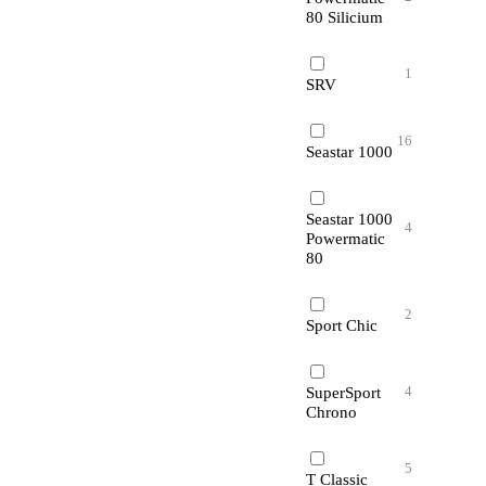
80 Silicium
1
SRV
16
Seastar 1000
Seastar 1000
4
Powermatic
80
2
Sport Chic
4
SuperSport
Chrono
5
T Classic