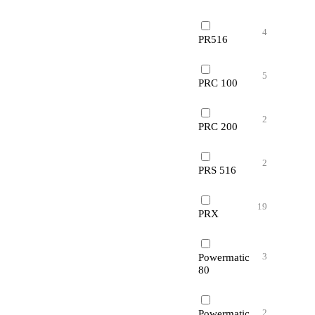
4
PR516
5
PRC 100
2
PRC 200
2
PRS 516
19
PRX
3
Powermatic
80
2
Powermatic