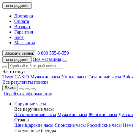
не определён
Доставка
Оплата
Возврат
Гарантия
Блог
Магазины
8 800 555-0-559
Заказать звонок
Все магазины
не определён
Часто ищут
Tissot
CASIO
Мужские часы
Умные часы
Титановые часы
Bulo
Все результаты поиска
Войти
Перейти к оформлению
Наручные часы
Все наручные часы
Эксклюзивные часы
Мужские часы
Женские часы
Детски
Страна
Швейцарские часы
Японские часы
Российские часы
Неме
Популярные бренды