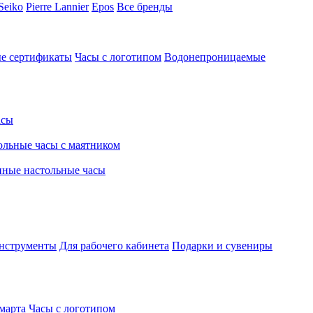
Seiko
Pierre Lannier
Epos
Все бренды
е сертификаты
Часы с логотипом
Водонепроницаемые
асы
льные часы с маятником
нные настольные часы
нструменты
Для рабочего кабинета
Подарки и сувениры
марта
Часы с логотипом