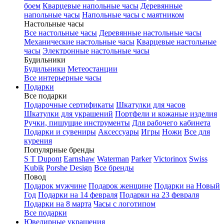
боем
Кварцевые напольные часы
Деревянные
напольные часы
Напольные часы с маятником
Настольные часы
Все настольные часы
Деревянные настольные часы
Механические настольные часы
Кварцевые настольные
часы
Электронные настольные часы
Будильники
Будильники
Метеостанции
Все интерьерные часы
Подарки
Все подарки
Подарочные сертификаты
Шкатулки для часов
Шкатулки для украшений
Портфели и кожаные изделия
Ручки, пишущие инструменты
Для рабочего кабинета
Подарки и сувениры
Аксессуары
Игры
Ножи
Все для
курения
Популярные бренды
S T Dupont
Earnshaw
Waterman
Parker
Victorinox
Swiss
Kubik
Porshe Design
Все бренды
Повод
Подарок мужчине
Подарок женщине
Подарки на Новый
Год
Подарки на 14 февраля
Подарки на 23 февраля
Подарки на 8 марта
Часы с логотипом
Все подарки
Ювелирные украшения