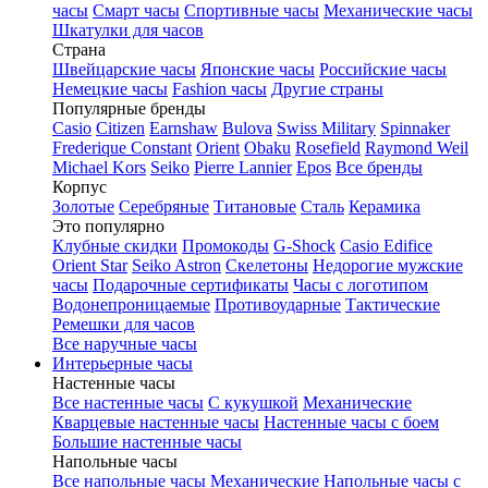
часы
Смарт часы
Спортивные часы
Механические часы
Шкатулки для часов
Страна
Швейцарские часы
Японские часы
Российские часы
Немецкие часы
Fashion часы
Другие страны
Популярные бренды
Casio
Citizen
Earnshaw
Bulova
Swiss Military
Spinnaker
Frederique Constant
Orient
Obaku
Rosefield
Raymond Weil
Michael Kors
Seiko
Pierre Lannier
Epos
Все бренды
Корпус
Золотые
Серебряные
Титановые
Сталь
Керамика
Это популярно
Клубные скидки
Промокоды
G-Shock
Casio Edifice
Orient Star
Seiko Astron
Скелетоны
Недорогие мужские
часы
Подарочные сертификаты
Часы с логотипом
Водонепроницаемые
Противоударные
Тактические
Ремешки для часов
Все наручные часы
Интерьерные часы
Настенные часы
Все настенные часы
С кукушкой
Механические
Кварцевые настенные часы
Настенные часы с боем
Большие настенные часы
Напольные часы
Все напольные часы
Механические
Напольные часы с