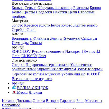
Все ювелирные изделия
Кольца
Серьги
Обручальные кольца
Браслеты
Броши
Колье
Кресты
Подвески
Печатки
Цепи
Столовые
приборы
Материал
Золото
Красное золото
Белое золото
Жёлтое золото
Серебро
Сталь
Камни
Бриллианты
Фианиты
Жемчуг
Swarovski
Сапфиры
Изумруды
Топазы
Бренды
SOKOLOV
Русские самоцветы
Nasonpearl
Swarovski
Grant
ENISSEY
Estet
Это популярно
Скидки
Подарочные сертификаты
Украшения с
бриллиантами
Украшения с жемчугом
Золотые серьги
Серебряные кольца
Мужские украшения
До 10 000 ₽
Все ювелирные изделия
Бренды
ВОЛНА СКИДОК
Месяц Японии
Каталог
Доставка
Оплата
Возврат
Гарантия
Блог
Магазины
Избранное