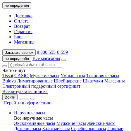
не определён
Доставка
Оплата
Возврат
Гарантия
Блог
Магазины
8 800 555-0-559
Заказать звонок
Все магазины
не определён
Часто ищут
Tissot
CASIO
Мужские часы
Умные часы
Титановые часы
Bulova
Лимитированные
Швейцарские
Шкатулки
Магазины
Электронный подарочный сертификат
Все результаты поиска
Войти
Перейти к оформлению
Наручные часы
Все наручные часы
Эксклюзивные часы
Мужские часы
Женские часы
Детские часы
Золотые часы
Серебряные часы
Парные