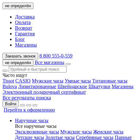
не определён
Доставка
Оплата
Возврат
Гарантия
Блог
Магазины
8 800 555-0-559
Заказать звонок
Все магазины
не определён
Часто ищут
Tissot
CASIO
Мужские часы
Умные часы
Титановые часы
Bulova
Лимитированные
Швейцарские
Шкатулки
Магазины
Электронный подарочный сертификат
Все результаты поиска
Войти
Перейти к оформлению
Наручные часы
Все наручные часы
Эксклюзивные часы
Мужские часы
Женские часы
Детские часы
Золотые часы
Серебряные часы
Парные