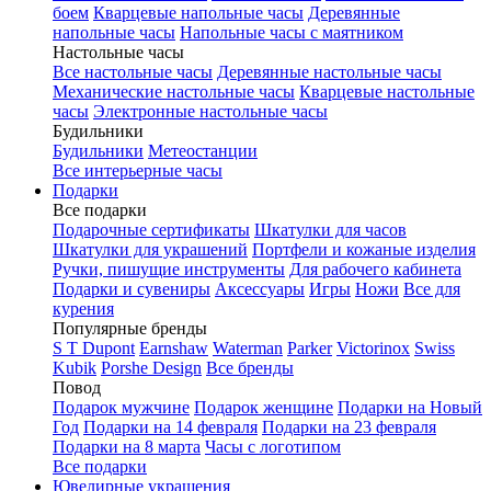
боем
Кварцевые напольные часы
Деревянные
напольные часы
Напольные часы с маятником
Настольные часы
Все настольные часы
Деревянные настольные часы
Механические настольные часы
Кварцевые настольные
часы
Электронные настольные часы
Будильники
Будильники
Метеостанции
Все интерьерные часы
Подарки
Все подарки
Подарочные сертификаты
Шкатулки для часов
Шкатулки для украшений
Портфели и кожаные изделия
Ручки, пишущие инструменты
Для рабочего кабинета
Подарки и сувениры
Аксессуары
Игры
Ножи
Все для
курения
Популярные бренды
S T Dupont
Earnshaw
Waterman
Parker
Victorinox
Swiss
Kubik
Porshe Design
Все бренды
Повод
Подарок мужчине
Подарок женщине
Подарки на Новый
Год
Подарки на 14 февраля
Подарки на 23 февраля
Подарки на 8 марта
Часы с логотипом
Все подарки
Ювелирные украшения