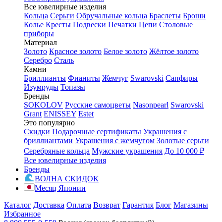
Все ювелирные изделия
Кольца
Серьги
Обручальные кольца
Браслеты
Броши
Колье
Кресты
Подвески
Печатки
Цепи
Столовые
приборы
Материал
Золото
Красное золото
Белое золото
Жёлтое золото
Серебро
Сталь
Камни
Бриллианты
Фианиты
Жемчуг
Swarovski
Сапфиры
Изумруды
Топазы
Бренды
SOKOLOV
Русские самоцветы
Nasonpearl
Swarovski
Grant
ENISSEY
Estet
Это популярно
Скидки
Подарочные сертификаты
Украшения с
бриллиантами
Украшения с жемчугом
Золотые серьги
Серебряные кольца
Мужские украшения
До 10 000 ₽
Все ювелирные изделия
Бренды
ВОЛНА СКИДОК
Месяц Японии
Каталог
Доставка
Оплата
Возврат
Гарантия
Блог
Магазины
Избранное