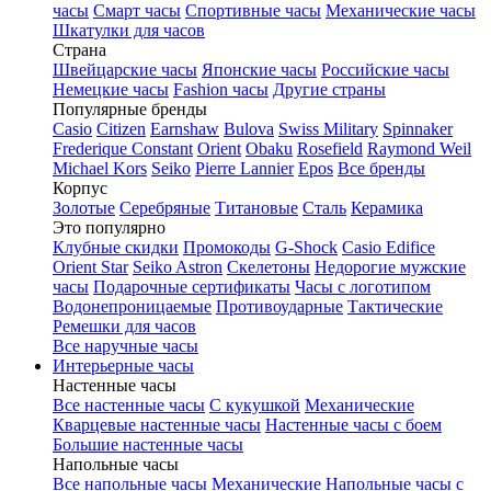
часы
Смарт часы
Спортивные часы
Механические часы
Шкатулки для часов
Страна
Швейцарские часы
Японские часы
Российские часы
Немецкие часы
Fashion часы
Другие страны
Популярные бренды
Casio
Citizen
Earnshaw
Bulova
Swiss Military
Spinnaker
Frederique Constant
Orient
Obaku
Rosefield
Raymond Weil
Michael Kors
Seiko
Pierre Lannier
Epos
Все бренды
Корпус
Золотые
Серебряные
Титановые
Сталь
Керамика
Это популярно
Клубные скидки
Промокоды
G-Shock
Casio Edifice
Orient Star
Seiko Astron
Скелетоны
Недорогие мужские
часы
Подарочные сертификаты
Часы с логотипом
Водонепроницаемые
Противоударные
Тактические
Ремешки для часов
Все наручные часы
Интерьерные часы
Настенные часы
Все настенные часы
С кукушкой
Механические
Кварцевые настенные часы
Настенные часы с боем
Большие настенные часы
Напольные часы
Все напольные часы
Механические
Напольные часы с