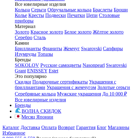
Все ювелирные изделия
Кольца
Серьги
Обручальные кольца
Браслеты
Броши
Колье
Кресты
Подвески
Печатки
Цепи
Столовые
приборы
Материал
Золото
Красное золото
Белое золото
Жёлтое золото
Серебро
Сталь
Камни
Бриллианты
Фианиты
Жемчуг
Swarovski
Сапфиры
Изумруды
Топазы
Бренды
SOKOLOV
Русские самоцветы
Nasonpearl
Swarovski
Grant
ENISSEY
Estet
Это популярно
Скидки
Подарочные сертификаты
Украшения с
бриллиантами
Украшения с жемчугом
Золотые серьги
Серебряные кольца
Мужские украшения
До 10 000 ₽
Все ювелирные изделия
Бренды
ВОЛНА СКИДОК
Месяц Японии
Каталог
Доставка
Оплата
Возврат
Гарантия
Блог
Магазины
Избранное