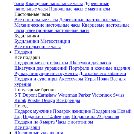
боем
Кварцевые напольные часы
Деревянные
напольные часы
Напольные часы с маятником
Настольные часы
Все настольные часы
Деревянные настольные часы
Механические настольные часы
Кварцевые настольные
часы
Электронные настольные часы
Будильники
Будильники
Метеостанции
Все интерьерные часы
Подарки
Все подарки
Подарочные сертификаты
Шкатулки для часов
Шкатулки для украшений
Портфели и кожаные изделия
Ручки, пишущие инструменты
Для рабочего кабинета
Подарки и сувениры
Аксессуары
Игры
Ножи
Все для
курения
Популярные бренды
S T Dupont
Earnshaw
Waterman
Parker
Victorinox
Swiss
Kubik
Porshe Design
Все бренды
Повод
Подарок мужчине
Подарок женщине
Подарки на Новый
Год
Подарки на 14 февраля
Подарки на 23 февраля
Подарки на 8 марта
Часы с логотипом
Все подарки
Ювелирные украшения