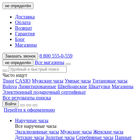
не определён
Доставка
Оплата
Возврат
Гарантия
Блог
Магазины
8 800 555-0-559
Заказать звонок
Все магазины
не определён
Часто ищут
Tissot
CASIO
Мужские часы
Умные часы
Титановые часы
Bulova
Лимитированные
Швейцарские
Шкатулки
Магазины
Электронный подарочный сертификат
Все результаты поиска
Войти
Перейти к оформлению
Наручные часы
Все наручные часы
Эксклюзивные часы
Мужские часы
Женские часы
Детские часы
Золотые часы
Серебряные часы
Парные