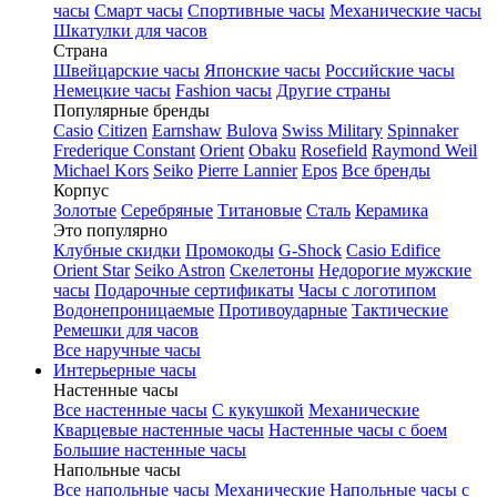
часы
Смарт часы
Спортивные часы
Механические часы
Шкатулки для часов
Страна
Швейцарские часы
Японские часы
Российские часы
Немецкие часы
Fashion часы
Другие страны
Популярные бренды
Casio
Citizen
Earnshaw
Bulova
Swiss Military
Spinnaker
Frederique Constant
Orient
Obaku
Rosefield
Raymond Weil
Michael Kors
Seiko
Pierre Lannier
Epos
Все бренды
Корпус
Золотые
Серебряные
Титановые
Сталь
Керамика
Это популярно
Клубные скидки
Промокоды
G-Shock
Casio Edifice
Orient Star
Seiko Astron
Скелетоны
Недорогие мужские
часы
Подарочные сертификаты
Часы с логотипом
Водонепроницаемые
Противоударные
Тактические
Ремешки для часов
Все наручные часы
Интерьерные часы
Настенные часы
Все настенные часы
С кукушкой
Механические
Кварцевые настенные часы
Настенные часы с боем
Большие настенные часы
Напольные часы
Все напольные часы
Механические
Напольные часы с