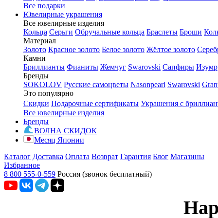
Все подарки
Ювелирные украшения
Все ювелирные изделия
Кольца
Серьги
Обручальные кольца
Браслеты
Броши
Кол
Материал
Золото
Красное золото
Белое золото
Жёлтое золото
Сереб
Камни
Бриллианты
Фианиты
Жемчуг
Swarovski
Сапфиры
Изумр
Бренды
SOKOLOV
Русские самоцветы
Nasonpearl
Swarovski
Gran
Это популярно
Скидки
Подарочные сертификаты
Украшения с бриллиа
Все ювелирные изделия
Бренды
ВОЛНА СКИДОК
Месяц Японии
Каталог
Доставка
Оплата
Возврат
Гарантия
Блог
Магазины
Избранное
8 800 555-0-559
Россия (звонок бесплатный)
Нар