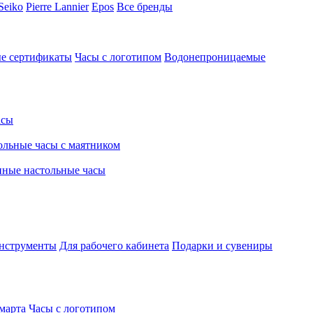
Seiko
Pierre Lannier
Epos
Все бренды
е сертификаты
Часы с логотипом
Водонепроницаемые
асы
льные часы с маятником
нные настольные часы
нструменты
Для рабочего кабинета
Подарки и сувениры
марта
Часы с логотипом