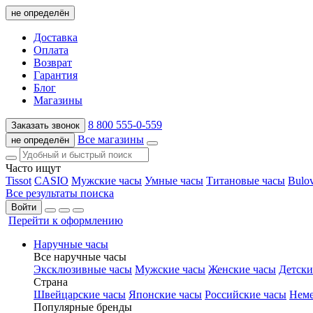
не определён
Доставка
Оплата
Возврат
Гарантия
Блог
Магазины
8 800 555-0-559
Заказать звонок
Все магазины
не определён
Часто ищут
Tissot
CASIO
Мужские часы
Умные часы
Титановые часы
Bulo
Все результаты поиска
Войти
Перейти к оформлению
Наручные часы
Все наручные часы
Эксклюзивные часы
Мужские часы
Женские часы
Детски
Страна
Швейцарские часы
Японские часы
Российские часы
Неме
Популярные бренды