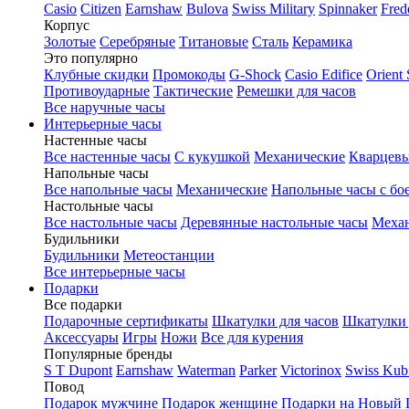
Casio
Citizen
Earnshaw
Bulova
Swiss Military
Spinnaker
Fred
Корпус
Золотые
Серебряные
Титановые
Сталь
Керамика
Это популярно
Клубные скидки
Промокоды
G-Shock
Casio Edifice
Orient 
Противоударные
Тактические
Ремешки для часов
Все наручные часы
Интерьерные часы
Настенные часы
Все настенные часы
С кукушкой
Механические
Кварцевы
Напольные часы
Все напольные часы
Механические
Напольные часы с бо
Настольные часы
Все настольные часы
Деревянные настольные часы
Механ
Будильники
Будильники
Метеостанции
Все интерьерные часы
Подарки
Все подарки
Подарочные сертификаты
Шкатулки для часов
Шкатулки 
Аксессуары
Игры
Ножи
Все для курения
Популярные бренды
S T Dupont
Earnshaw
Waterman
Parker
Victorinox
Swiss Kub
Повод
Подарок мужчине
Подарок женщине
Подарки на Новый 