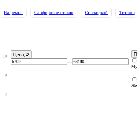
На ремне
Сапфировое стекло
Со скидкой
Титанов
П
Цена, ₽
10
—
Му
9
Же
2