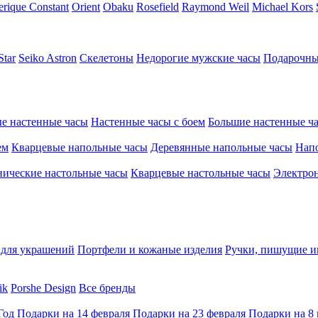
erique Constant
Orient
Obaku
Rosefield
Raymond Weil
Michael Kors
Star
Seiko Astron
Скелетоны
Недорогие мужские часы
Подарочны
е настенные часы
Настенные часы с боем
Большие настенные ч
ем
Кварцевые напольные часы
Деревянные напольные часы
Напо
ические настольные часы
Кварцевые настольные часы
Электро
для украшений
Портфели и кожаные изделия
Ручки, пишущие и
ik
Porshe Design
Все бренды
Год
Подарки на 14 февраля
Подарки на 23 февраля
Подарки на 8 