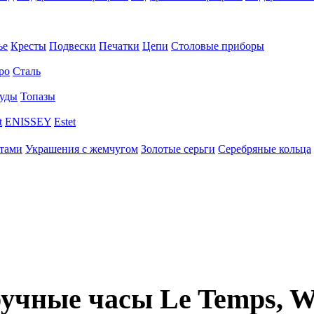
ье
Кресты
Подвески
Печатки
Цепи
Столовые приборы
ро
Сталь
уды
Топазы
t
ENISSEY
Estet
нтами
Украшения с жемчугом
Золотые серьги
Серебряные кольца
учные часы Le Temps, W