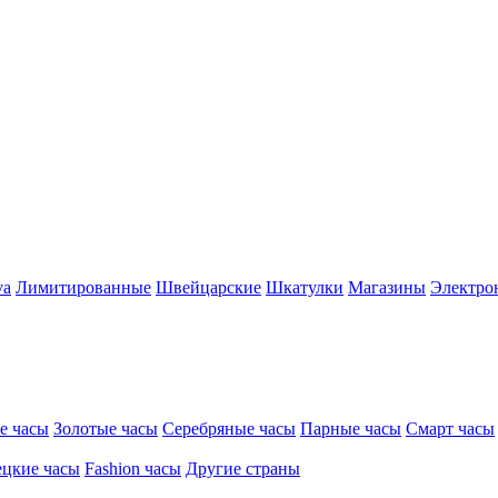
va
Лимитированные
Швейцарские
Шкатулки
Магазины
Электро
е часы
Золотые часы
Серебряные часы
Парные часы
Смарт часы
цкие часы
Fashion часы
Другие страны