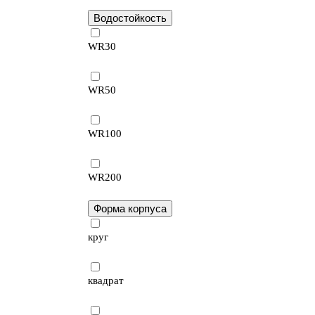
Водостойкость
WR30
WR50
WR100
WR200
Форма корпуса
круг
квадрат