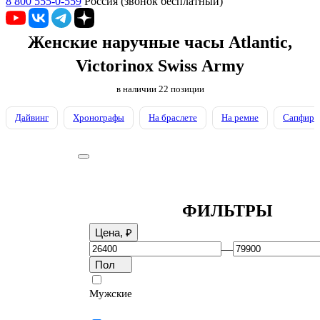
8 800 555-0-559
Россия (звонок бесплатный)
Женские наручные часы Atlantic,
Victorinox Swiss Army
в наличии
22
позиции
Дайвинг
Хронографы
На браслете
На ремне
Сапфиров
ФИЛЬТРЫ
Цена, ₽
—
Пол
Мужские