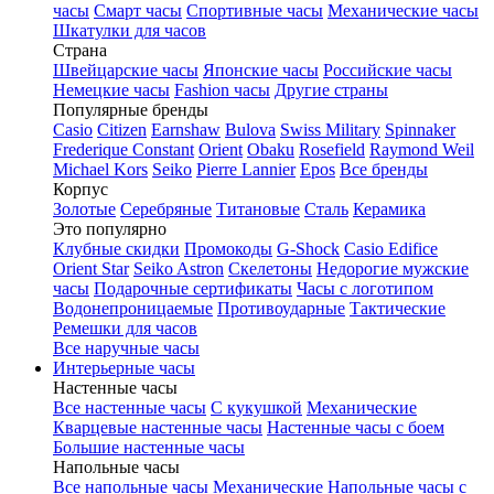
часы
Смарт часы
Спортивные часы
Механические часы
Шкатулки для часов
Страна
Швейцарские часы
Японские часы
Российские часы
Немецкие часы
Fashion часы
Другие страны
Популярные бренды
Casio
Citizen
Earnshaw
Bulova
Swiss Military
Spinnaker
Frederique Constant
Orient
Obaku
Rosefield
Raymond Weil
Michael Kors
Seiko
Pierre Lannier
Epos
Все бренды
Корпус
Золотые
Серебряные
Титановые
Сталь
Керамика
Это популярно
Клубные скидки
Промокоды
G-Shock
Casio Edifice
Orient Star
Seiko Astron
Скелетоны
Недорогие мужские
часы
Подарочные сертификаты
Часы с логотипом
Водонепроницаемые
Противоударные
Тактические
Ремешки для часов
Все наручные часы
Интерьерные часы
Настенные часы
Все настенные часы
С кукушкой
Механические
Кварцевые настенные часы
Настенные часы с боем
Большие настенные часы
Напольные часы
Все напольные часы
Механические
Напольные часы с