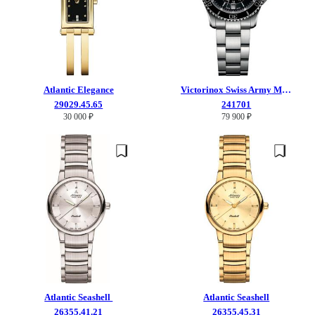
Atlantic
Elegance
Victorinox Swiss Army
Maverick Small
29029.45.65
241701
30 000 ₽
79 900 ₽
Atlantic
Seashell
Atlantic
Seashell
26355.41.21
26355.45.31