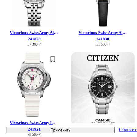
Victorinox Swiss Army
Alliance
Victorinox Swiss Army
Alliance
241828
241838
57 300 ₽
51 500 ₽
Victorinox Swiss Army
I.N.O.X. V
241921
Сбросит
Применить
79 500 ₽