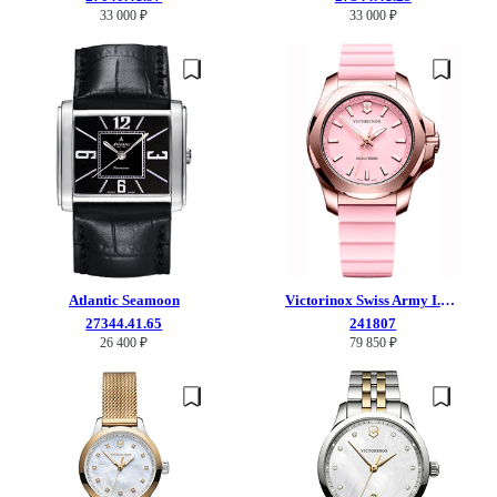
33 000 ₽
33 000 ₽
Atlantic
Seamoon
Victorinox Swiss Army
I.N.O.X. V
27344.41.65
241807
26 400 ₽
79 850 ₽