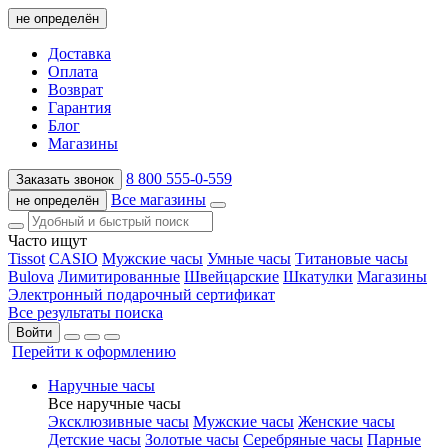
не определён
Доставка
Оплата
Возврат
Гарантия
Блог
Магазины
8 800 555-0-559
Заказать звонок
Все магазины
не определён
Часто ищут
Tissot
CASIO
Мужские часы
Умные часы
Титановые часы
Bulova
Лимитированные
Швейцарские
Шкатулки
Магазины
Электронный подарочный сертификат
Все результаты поиска
Войти
Перейти к оформлению
Наручные часы
Все наручные часы
Эксклюзивные часы
Мужские часы
Женские часы
Детские часы
Золотые часы
Серебряные часы
Парные