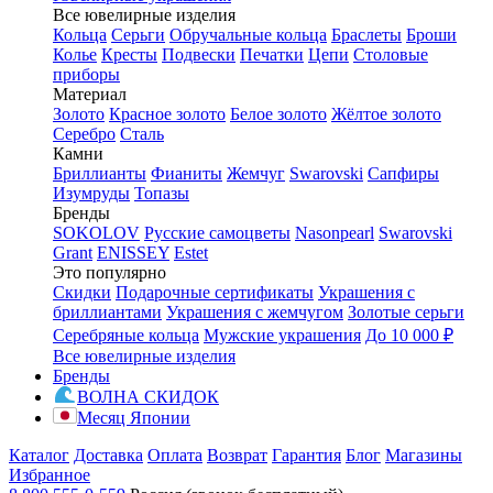
Все ювелирные изделия
Кольца
Серьги
Обручальные кольца
Браслеты
Броши
Колье
Кресты
Подвески
Печатки
Цепи
Столовые
приборы
Материал
Золото
Красное золото
Белое золото
Жёлтое золото
Серебро
Сталь
Камни
Бриллианты
Фианиты
Жемчуг
Swarovski
Сапфиры
Изумруды
Топазы
Бренды
SOKOLOV
Русские самоцветы
Nasonpearl
Swarovski
Grant
ENISSEY
Estet
Это популярно
Скидки
Подарочные сертификаты
Украшения с
бриллиантами
Украшения с жемчугом
Золотые серьги
Серебряные кольца
Мужские украшения
До 10 000 ₽
Все ювелирные изделия
Бренды
ВОЛНА СКИДОК
Месяц Японии
Каталог
Доставка
Оплата
Возврат
Гарантия
Блог
Магазины
Избранное