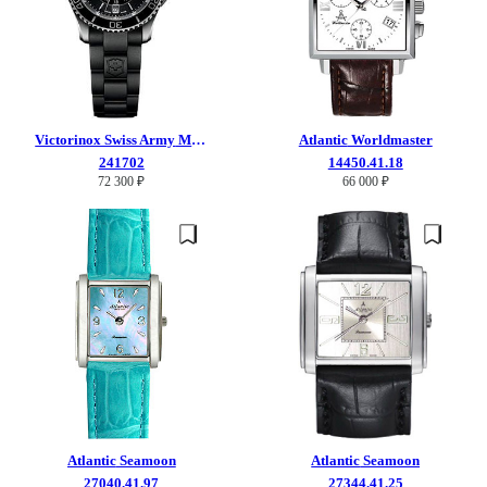
Victorinox Swiss Army
Maverick Small
Atlantic
Worldmaster
241702
14450.41.18
72 300 ₽
66 000 ₽
Atlantic
Seamoon
Atlantic
Seamoon
27040.41.97
27344.41.25