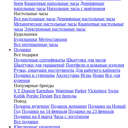
боем
Кварцевые напольные часы
Деревянные
напольные часы
Напольные часы с маятником
Настольные часы
Все настольные часы
Деревянные настольные часы
Механические настольные часы
Кварцевые настольные
часы
Электронные настольные часы
Будильники
Будильники
Метеостанции
Все интерьерные часы
Подарки
Все подарки
Подарочные сертификаты
Шкатулки для часов
Шкатулки для украшений
Портфели и кожаные изделия
Ручки, пишущие инструменты
Для рабочего кабинета
Подарки и сувениры
Аксессуары
Игры
Ножи
Все для
курения
Популярные бренды
S T Dupont
Earnshaw
Waterman
Parker
Victorinox
Swiss
Kubik
Porshe Design
Все бренды
Повод
Подарок мужчине
Подарок женщине
Подарки на Новый
Год
Подарки на 14 февраля
Подарки на 23 февраля
Подарки на 8 марта
Часы с логотипом
Все подарки
Ювелирные украшения