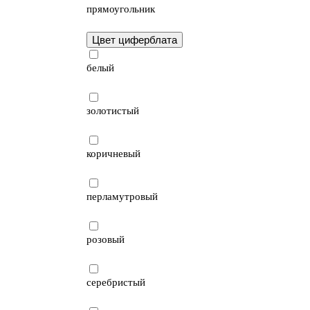
прямоугольник
Цвет циферблата
белый
золотистый
коричневый
перламутровый
розовый
серебристый