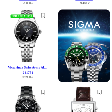
51 000 ₽
59 400 ₽
БРИЛЛИАНТЫ
Victorinox Swiss Army
Alliance
241751
69 900 ₽