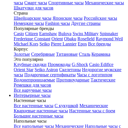
часы
Смарт часы
Спортивные часы
Механические часы
Шкатулки для часов
Страна
Швейцарские часы
Японские часы
Российские часы
Немецкие часы
Fashion часы
Другие страны
Популярные бренды
Casio
Citizen
Earnshaw
Bulova
Swiss Military
Spinnaker
Frederique Constant
Orient
Obaku
Rosefield
Raymond Weil
Michael Kors
Seiko
Pierre Lannier
Epos
Все бренды
Корпус
Золотые
Серебряные
Титановые
Сталь
Керамика
Это популярно
Клубные скидки
Промокоды
G-Shock
Casio Edifice
Orient Star
Seiko Astron
Скелетоны
Недорогие мужские
часы
Подарочные сертификаты
Часы с логотипом
Водонепроницаемые
Противоударные
Тактические
Ремешки для часов
Все наручные часы
Интерьерные часы
Настенные часы
Все настенные часы
С кукушкой
Механические
Кварцевые настенные часы
Настенные часы с боем
Большие настенные часы
Напольные часы
Все напольные часы
Механические
Напольные часы с