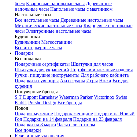
боем
Кварцевые напольные часы
Деревянные
напольные часы
Напольные часы с маятником
Настольные часы
Все настольные часы
Деревянные настольные часы
Механические настольные часы
Кварцевые настольные
часы
Электронные настольные часы
Будильники
Будильники
Метеостанции
Все интерьерные часы
Подарки
Все подарки
Подарочные сертификаты
Шкатулки для часов
Шкатулки для украшений
Портфели и кожаные изделия
Ручки, пишущие инструменты
Для рабочего кабинета
Подарки и сувениры
Аксессуары
Игры
Ножи
Все для
курения
Популярные бренды
S T Dupont
Earnshaw
Waterman
Parker
Victorinox
Swiss
Kubik
Porshe Design
Все бренды
Повод
Подарок мужчине
Подарок женщине
Подарки на Новый
Год
Подарки на 14 февраля
Подарки на 23 февраля
Подарки на 8 марта
Часы с логотипом
Все подарки
Ювелирные украшения