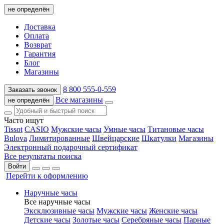
не определён
Доставка
Оплата
Возврат
Гарантия
Блог
Магазины
8 800 555-0-559
Заказать звонок
Все магазины
не определён
Часто ищут
Tissot
CASIO
Мужские часы
Умные часы
Титановые часы
Bulova
Лимитированные
Швейцарские
Шкатулки
Магазины
Электронный подарочный сертификат
Все результаты поиска
Войти
Перейти к оформлению
Наручные часы
Все наручные часы
Эксклюзивные часы
Мужские часы
Женские часы
Детские часы
Золотые часы
Серебряные часы
Парные