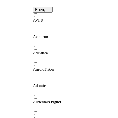
Бренд
AVI-8
Accutron
Adriatica
Arnold&Son
Atlantic
Audemars Piguet