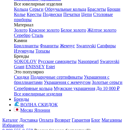
Все ювелирные изделия
Кольца
Серьги
Обручальные кольца
Браслеты
Броши
Колье
Кресты
Подвески
Печатки
Цепи
Столовые
приборы
Материал
Золото
Красное золото
Белое золото
Жёлтое золото
Серебро
Сталь
Камни
Бриллианты
Фианиты
Жемчуг
Swarovski
Сапфиры
Изумруды
Топазы
Бренды
SOKOLOV
Русские самоцветы
Nasonpearl
Swarovski
Grant
ENISSEY
Estet
Это популярно
Скидки
Подарочные сертификаты
Украшения с
бриллиантами
Украшения с жемчугом
Золотые серьги
Серебряные кольца
Мужские украшения
До 10 000 ₽
Все ювелирные изделия
Бренды
ВОЛНА СКИДОК
Месяц Японии
Каталог
Доставка
Оплата
Возврат
Гарантия
Блог
Магазины
Избранное