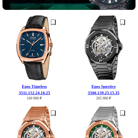
Epos
Timeless
Epos
Sportive
3511.152.24.16.25
3506.139.25.15.35
169 900 ₽
265 900 ₽