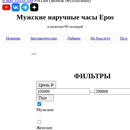
8 800 555-0-559
Россия (звонок бесплатный)
Мужские наручные часы Epos
в наличии
96
позиций
Новинки
Автоматические
Дайвинг
На браслете
На ре
ФИЛЬТРЫ
Цена, ₽
—
Пол
Мужские
Женские