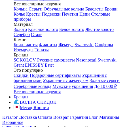
Все ювелирные изделия
Кольца
Серьги
Обручальные кольца
Браслеты
Броши
Колье
Кресты
Подвески
Печатки
Цепи
Столовые
приборы
Материал
Золото
Красное золото
Белое золото
Жёлтое золото
Серебро
Сталь
Камни
Бриллианты
Фианиты
Жемчуг
Swarovski
Сапфиры
Изумруды
Топазы
Бренды
SOKOLOV
Русские самоцветы
Nasonpearl
Swarovski
Grant
ENISSEY
Estet
Это популярно
Скидки
Подарочные сертификаты
Украшения с
бриллиантами
Украшения с жемчугом
Золотые серьги
Серебряные кольца
Мужские украшения
До 10 000 ₽
Все ювелирные изделия
Бренды
ВОЛНА СКИДОК
Месяц Японии
Каталог
Доставка
Оплата
Возврат
Гарантия
Блог
Магазины
Избранное