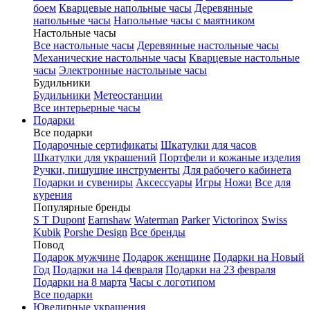
боем
Кварцевые напольные часы
Деревянные
напольные часы
Напольные часы с маятником
Настольные часы
Все настольные часы
Деревянные настольные часы
Механические настольные часы
Кварцевые настольные
часы
Электронные настольные часы
Будильники
Будильники
Метеостанции
Все интерьерные часы
Подарки
Все подарки
Подарочные сертификаты
Шкатулки для часов
Шкатулки для украшений
Портфели и кожаные изделия
Ручки, пишущие инструменты
Для рабочего кабинета
Подарки и сувениры
Аксессуары
Игры
Ножи
Все для
курения
Популярные бренды
S T Dupont
Earnshaw
Waterman
Parker
Victorinox
Swiss
Kubik
Porshe Design
Все бренды
Повод
Подарок мужчине
Подарок женщине
Подарки на Новый
Год
Подарки на 14 февраля
Подарки на 23 февраля
Подарки на 8 марта
Часы с логотипом
Все подарки
Ювелирные украшения