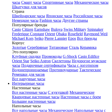
часы
Смарт часы
Спортивные часы
Механические часы
Шкатулки для часов
Страна
Швейцарские часы
Японские часы
Российские часы
Немецкие часы
Fashion часы
Другие страны
Популярные бренды
Casio
Citizen
Earnshaw
Bulova
Swiss Military
Spinnaker
Frederique Constant
Orient
Obaku
Rosefield
Raymond Weil
Michael Kors
Seiko
Pierre Lannier
Epos
Все бренды
Корпус
Золотые
Серебряные
Титановые
Сталь
Керамика
Это популярно
Клубные скидки
Промокоды
G-Shock
Casio Edifice
Orient Star
Seiko Astron
Скелетоны
Недорогие мужские
часы
Подарочные сертификаты
Часы с логотипом
Водонепроницаемые
Противоударные
Тактические
Ремешки для часов
Все наручные часы
Интерьерные часы
Настенные часы
Все настенные часы
С кукушкой
Механические
Кварцевые настенные часы
Настенные часы с боем
Большие настенные часы
Напольные часы
Все напольные часы
Механические
Напольные часы с