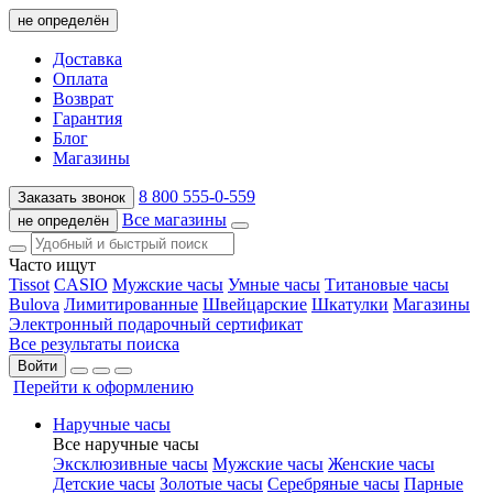
не определён
Доставка
Оплата
Возврат
Гарантия
Блог
Магазины
8 800 555-0-559
Заказать звонок
Все магазины
не определён
Часто ищут
Tissot
CASIO
Мужские часы
Умные часы
Титановые часы
Bulova
Лимитированные
Швейцарские
Шкатулки
Магазины
Электронный подарочный сертификат
Все результаты поиска
Войти
Перейти к оформлению
Наручные часы
Все наручные часы
Эксклюзивные часы
Мужские часы
Женские часы
Детские часы
Золотые часы
Серебряные часы
Парные