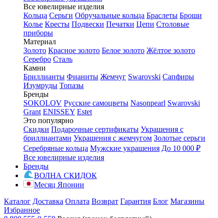
Все ювелирные изделия
Кольца
Серьги
Обручальные кольца
Браслеты
Броши
Колье
Кресты
Подвески
Печатки
Цепи
Столовые
приборы
Материал
Золото
Красное золото
Белое золото
Жёлтое золото
Серебро
Сталь
Камни
Бриллианты
Фианиты
Жемчуг
Swarovski
Сапфиры
Изумруды
Топазы
Бренды
SOKOLOV
Русские самоцветы
Nasonpearl
Swarovski
Grant
ENISSEY
Estet
Это популярно
Скидки
Подарочные сертификаты
Украшения с
бриллиантами
Украшения с жемчугом
Золотые серьги
Серебряные кольца
Мужские украшения
До 10 000 ₽
Все ювелирные изделия
Бренды
ВОЛНА СКИДОК
Месяц Японии
Каталог
Доставка
Оплата
Возврат
Гарантия
Блог
Магазины
Избранное