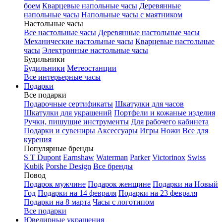
боем
Кварцевые напольные часы
Деревянные
напольные часы
Напольные часы с маятником
Настольные часы
Все настольные часы
Деревянные настольные часы
Механические настольные часы
Кварцевые настольные
часы
Электронные настольные часы
Будильники
Будильники
Метеостанции
Все интерьерные часы
Подарки
Все подарки
Подарочные сертификаты
Шкатулки для часов
Шкатулки для украшений
Портфели и кожаные изделия
Ручки, пишущие инструменты
Для рабочего кабинета
Подарки и сувениры
Аксессуары
Игры
Ножи
Все для
курения
Популярные бренды
S T Dupont
Earnshaw
Waterman
Parker
Victorinox
Swiss
Kubik
Porshe Design
Все бренды
Повод
Подарок мужчине
Подарок женщине
Подарки на Новый
Год
Подарки на 14 февраля
Подарки на 23 февраля
Подарки на 8 марта
Часы с логотипом
Все подарки
Ювелирные украшения