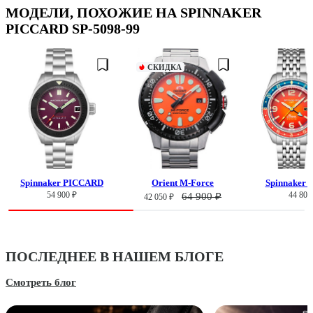
МОДЕЛИ, ПОХОЖИЕ НА SPINNAKER
PICCARD SP-5098-99
СКИДКА
Spinnaker PICCARD
Orient M-Force
Spinnaker
54 900 ₽
44 800
64 900 ₽
42 050 ₽
ПОСЛЕДНЕЕ В НАШЕМ БЛОГЕ
Смотреть блог