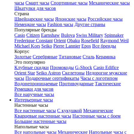
часы
Смарт часы
Спортивные часы
Механические часы
Шкатулки для часов
Страна
Швейцарские часы
Японские часы
Российские часы
Немецкие часы
Fashion часы
Другие страны
Популярные бренды
Casio
Citizen
Earnshaw
Bulova
Swiss Military
Spinnaker
Frederique Constant
Orient
Obaku
Rosefield
Raymond Weil
Michael Kors
Seiko
Pierre Lannier
Epos
Все бренды
Корпус
Золотые
Серебряные
Титановые
Сталь
Керамика
Это популярно
Клубные скидки
Промокоды
G-Shock
Casio Edifice
Orient Star
Seiko Astron
Скелетоны
Недорогие мужские
часы
Подарочные сертификаты
Часы с логотипом
Водонепроницаемые
Противоударные
Тактические
Ремешки для часов
Все наручные часы
Интерьерные часы
Настенные часы
Все настенные часы
С кукушкой
Механические
Кварцевые настенные часы
Настенные часы с боем
Большие настенные часы
Напольные часы
Все напольные часы
Механические
Напольные часы с