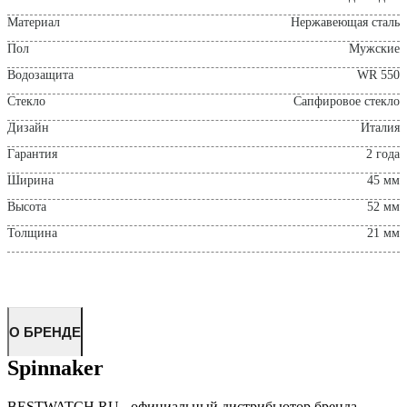
Материал
Нержавеющая сталь
Пол
Мужские
Водозащита
WR 550
Стекло
Сапфировое стекло
Дизайн
Италия
Гарантия
2 года
Ширина
45 мм
Высота
52 мм
Толщина
21 мм
О БРЕНДЕ
Spinnaker
BESTWATCH.RU - официальный дистрибьютор бренда